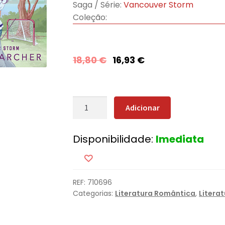
Saga / Série:
Vancouver Storm
Coleção:
18,80
€
16,93
€
Quantidade
Adicionar
de
Amigos
Disponibilidade:
Imediata
com
Benefícios
REF:
710696
Categorias:
Literatura Romântica
,
Litera