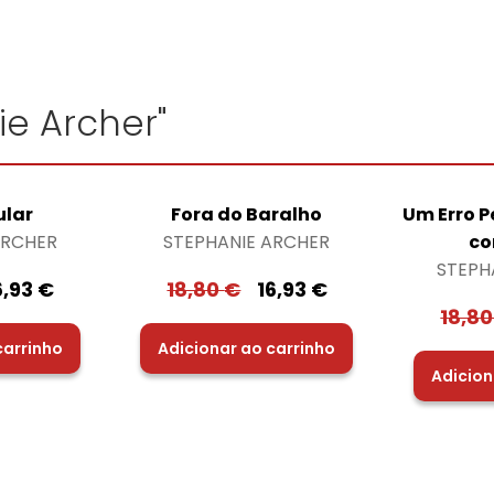
ie Archer"
ular
Fora do Baralho
Um Erro P
ARCHER
STEPHANIE ARCHER
co
STEPH
6,93
€
18,80
€
16,93
€
18,8
carrinho
Adicionar ao carrinho
Adicion