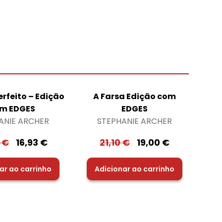
erfeito – Edição
A Farsa Edição com
m EDGES
EDGES
ANIE ARCHER
STEPHANIE ARCHER
0
€
16,93
€
21,10
€
19,00
€
ar ao carrinho
Adicionar ao carrinho