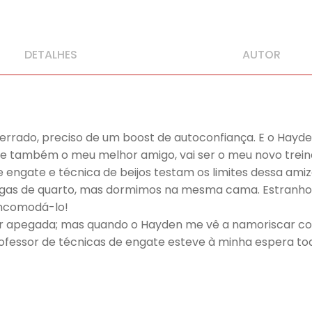
DETALHES
AUTOR
rado, preciso de um boost de autoconfiança. E o Hayde
l, e também o meu melhor amigo, vai ser o meu novo trein
engate e técnica de beijos testam os limites dessa amiz
as de quarto, mas dormimos na mesma cama. Estranho! T
 incomodá-lo!
ar apegada; mas quando o Hayden me vê a namoriscar com
ofessor de técnicas de engate esteve à minha espera t