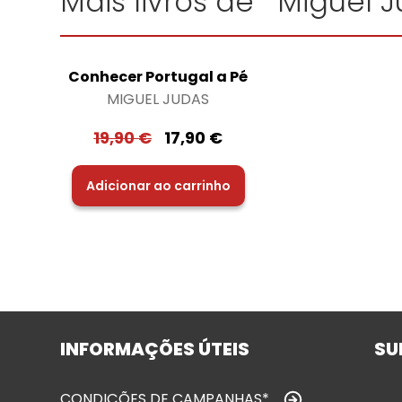
Mais livros de "Miguel 
Conhecer Portugal a Pé
MIGUEL JUDAS
19,90
€
17,90
€
Adicionar ao carrinho
INFORMAÇÕES ÚTEIS
SU
CONDIÇÕES DE CAMPANHAS*