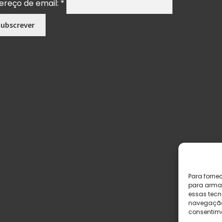
ereço de email:
*
Para forne
para armaz
essas tecn
navegação o
consentime