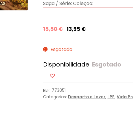
Saga / Série:
Coleção:
15,50
€
13,95
€
Esgotado
Disponibilidade:
Esgotado
REF:
773051
Categorias:
Desporto e Lazer
,
LPF
,
Vida Pr