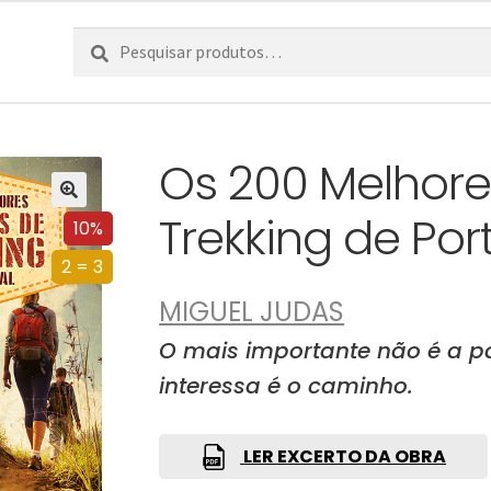
Pesquisar
Pesquisa
por:
Os 200 Melhore
Trekking de Por
10%
2 = 3
MIGUEL JUDAS
O mais importante não é a p
interessa é o caminho.
LER EXCERTO DA OBRA