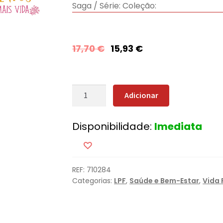
Saga / Série:
Coleção:
17,70
€
15,93
€
Quantidade
Adicionar
de
Superalimentos,
Disponibilidade:
Imediata
refeições
com
mais
vida
REF:
710284
Categorias:
LPF
,
Saúde e Bem-Estar
,
Vida 