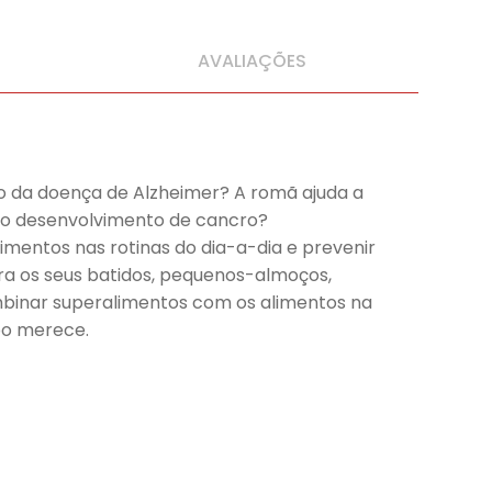
AVALIAÇÕES
ço da doença de Alzheimer? A romã ajuda a
e o desenvolvimento de cancro?
limentos nas rotinas do dia-a-dia e prevenir
ara os seus batidos, pequenos-almoços,
ombinar superalimentos com os alimentos na
po merece.