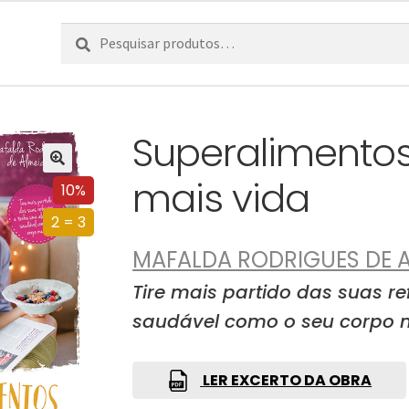
Pesquisar
Pesquisa
por:
Superalimentos
mais vida
10%
2 = 3
MAFALDA RODRIGUES DE 
Tire mais partido das suas r
saudável como o seu corpo 
LER EXCERTO DA OBRA