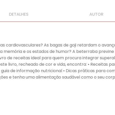
DETALHES
AUTOR
nças cardiovasculares? As bagas de goji retardam o avan
m a memória e os estados de humor? A beterraba previn
ivro de receitas ideal para quem procura integrar supera
ste livro, recheado de cor e vida, encontra: • Receitas p
 guia de informação nutricional • Dicas práticas para c
eições e tenha uma alimentação saudável como o seu cor