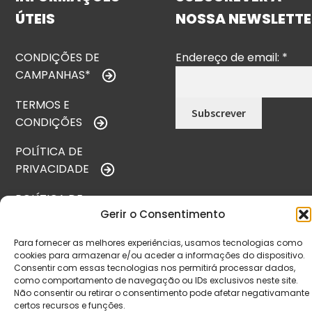
ÚTEIS
NOSSA NEWSLETTE
CONDIÇÕES DE
Endereço de email:
*
CAMPANHAS*
TERMOS E
CONDIÇÕES
POLÍTICA DE
PRIVACIDADE
POLÍTICA DE
Gerir o Consentimento
REEMBOLSO
Para fornecer as melhores experiências, usamos tecnologias como
LIVRO DE
cookies para armazenar e/ou aceder a informações do dispositivo.
RECLAMAÇÕES
Consentir com essas tecnologias nos permitirá processar dados,
como comportamento de navegação ou IDs exclusivos neste site.
Não consentir ou retirar o consentimento pode afetar negativamante
certos recursos e funções.
CONTACTOS