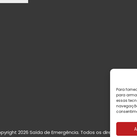
Para forne
para armaz
essas tecn
navegação o
consentime
A
pyright 2026 Saída de Emergência. Todos os direitos reserv