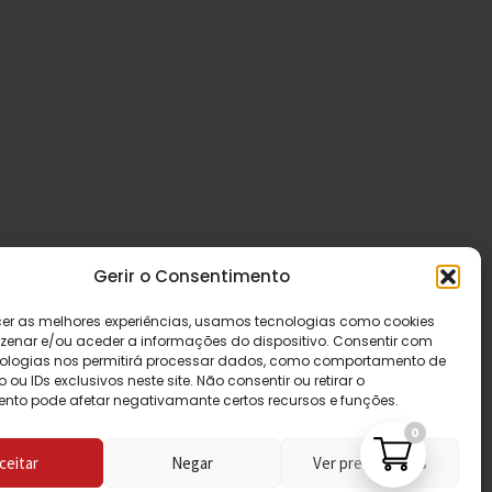
Gerir o Consentimento
cer as melhores experiências, usamos tecnologias como cookies
enar e/ou aceder a informações do dispositivo. Consentir com
ologias nos permitirá processar dados, como comportamento de
u IDs exclusivos neste site. Não consentir ou retirar o
nto pode afetar negativamante certos recursos e funções.
0
ceitar
Negar
Ver preferências
ados.