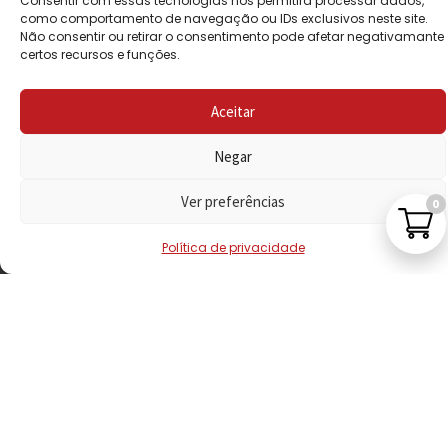
Consentir com essas tecnologias nos permitirá processar dados,
PRIVACIDADE
como comportamento de navegação ou IDs exclusivos neste site.
Não consentir ou retirar o consentimento pode afetar negativamante
certos recursos e funções.
POLÍTICA DE
REEMBOLSO
Aceitar
LIVRO DE
RECLAMAÇÕES
Negar
Ver preferências
0
CONTACTOS
Política de privacidade
VISITE-NOS