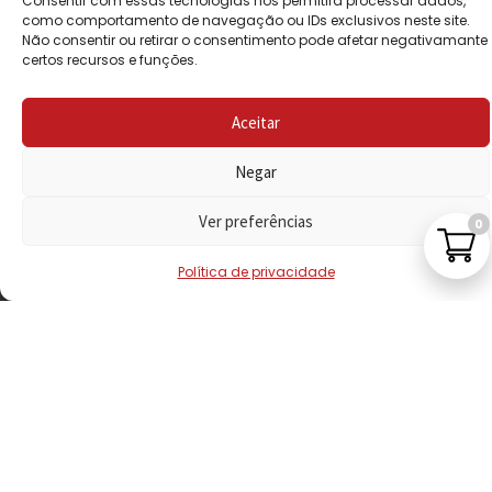
Consentir com essas tecnologias nos permitirá processar dados,
PRIVACIDADE
como comportamento de navegação ou IDs exclusivos neste site.
Não consentir ou retirar o consentimento pode afetar negativamante
certos recursos e funções.
POLÍTICA DE
REEMBOLSO
Aceitar
LIVRO DE
RECLAMAÇÕES
Negar
Ver preferências
0
CONTACTOS
Política de privacidade
VISITE-NOS