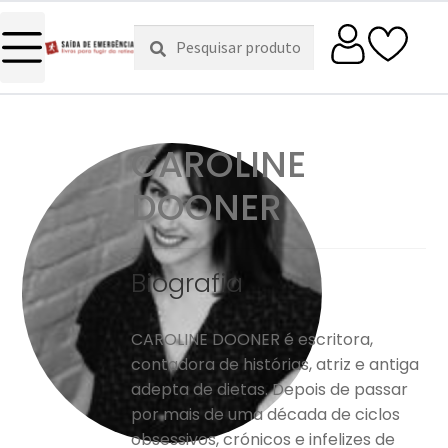
Pesquisar
Pesquisa
por:
CAROLINE
DOONER
Biografia
CAROLINE DOONER é escritora,
contadora de histórias, atriz e antiga
adepta de dietas. Depois de passar
por mais de uma década de ciclos
obsessivos, crónicos e infelizes de