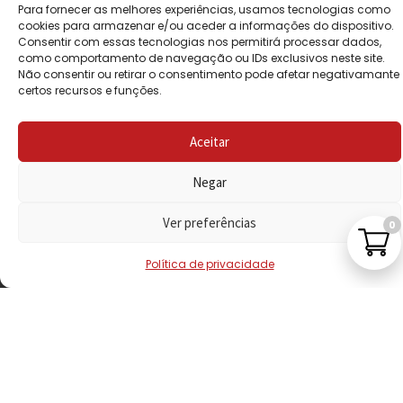
Para fornecer as melhores experiências, usamos tecnologias como
POLÍTICA DE
cookies para armazenar e/ou aceder a informações do dispositivo.
PRIVACIDADE
Consentir com essas tecnologias nos permitirá processar dados,
como comportamento de navegação ou IDs exclusivos neste site.
Não consentir ou retirar o consentimento pode afetar negativamante
POLÍTICA DE
certos recursos e funções.
REEMBOLSO
LIVRO DE
Aceitar
RECLAMAÇÕES
Negar
Ver preferências
CONTACTOS
0
Política de privacidade
VISITE-NOS