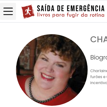
CHA
Biogr
Charlaine
furões e 
incentiv