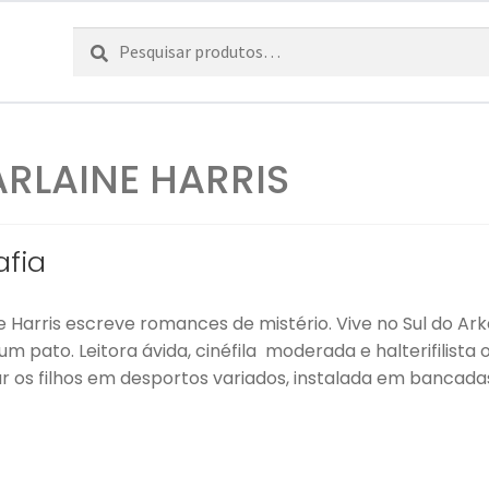
Pesquisar
Pesquisa
por:
RLAINE HARRIS
afia
 Harris escreve romances de mistério. Vive no Sul do Arka
um pato. Leitora ávida, cinéfila moderada e halterifilist
ar os filhos em desportos variados, instalada em bancada