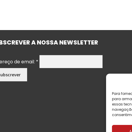
BSCREVER A NOSSA NEWSLETTER
ereço de email:
*
Para forne
para armaz
essas tecn
navegação o
consentime
A