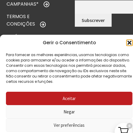
CAMPANHAS*
TERMOS E
CONDIÇÕES
POLÍTICA DE
Gerir o Consentimento
PRIVACIDADE
Para fornecer as melhores experiências, usamos tecnologias como
POLÍTICA DE
cookies para armazenar e/ou aceder a informações do dispositivo.
REEMBOLSO
Consentir com essas tecnologias nos permitirá processar dados,
como comportamento de navegação ou IDs exclusivos neste site.
LIVRO DE
Não consentir ou retirar o consentimento pode afetar negativamante
certos recursos e funções.
RECLAMAÇÕES
Aceitar
CONTACTOS
Negar
Ver preferências
0
VISITE-NOS