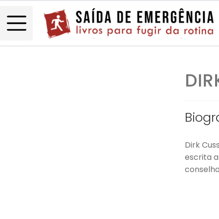
DIR
Biogr
Dirk Cus
escrita 
conselho