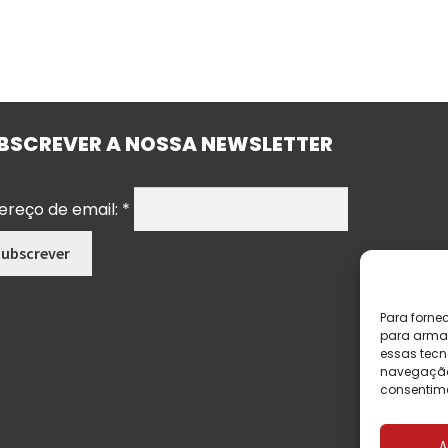
BSCREVER A NOSSA NEWSLETTER
ereço de email:
*
Para forne
para armaz
essas tecn
navegação o
consentime
A