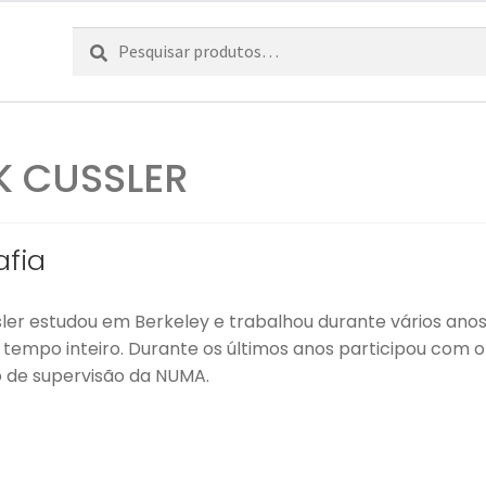
Pesquisar
Pesquisa
por:
K CUSSLER
afia
sler estudou em Berkeley e trabalhou durante vários anos
a tempo inteiro. Durante os últimos anos participou com 
 de supervisão da NUMA.