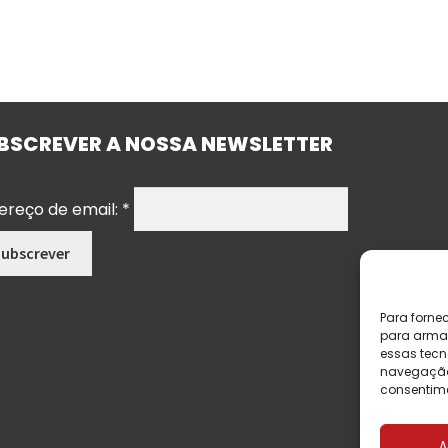
BSCREVER A NOSSA NEWSLETTER
ereço de email:
*
Para forne
para armaz
essas tecn
navegação o
consentime
A