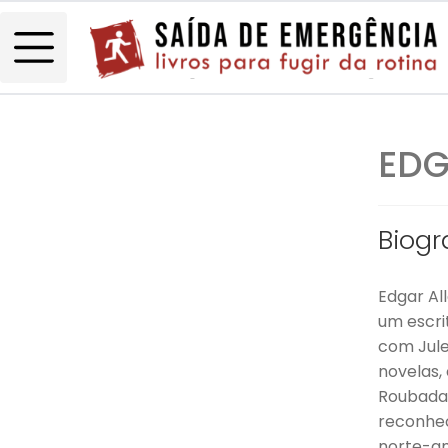
EDG
Biogr
Edgar All
um escri
com Jule
novelas,
Roubada)
reconhec
norte-am