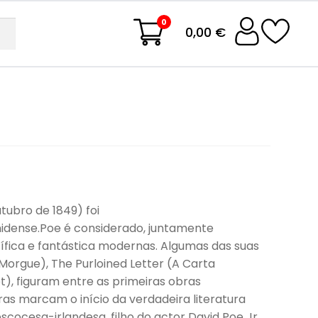
0
0,00 €
utubro de 1849) foi
-unidense.Poe é considerado, juntamente
tífica e fantástica modernas. Algumas das suas
orgue), The Purloined Letter (A Carta
), figuram entre as primeiras obras
ras marcam o início da verdadeira literatura
cocesa-irlandesa, filho do actor David Poe Jr.,