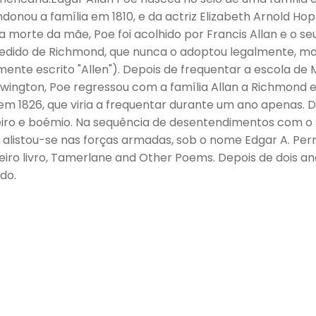
donou a família em 1810, e da actriz Elizabeth Arnold Hop
a morte da mãe, Poe foi acolhido por Francis Allan e o 
dido de Richmond, que nunca o adoptou legalmente, ma
ente escrito "Allen"). Depois de frequentar a escola de
wington, Poe regressou com a família Allan a Richmond e
 em 1826, que viria a frequentar durante um ano apenas. De
iro e boémio. Na sequência de desentendimentos com o s
e alistou-se nas forças armadas, sob o nome Edgar A. Per
eiro livro, Tamerlane and Other Poems. Depois de dois ano
do.