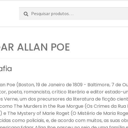
Pesquisar
Pesquisa
por:
AR ALLAN POE
afia
an Poe (Boston, 19 de Janeiro de 1809 - Baltimore, 7 de O
tor, poeta, romancista, crítico literário e editor estado
s Verne, um dos precursores da literatura de ficção cien
 como The Murders in the Rue Morgue (Os Crimes da Rua M
 e The Mystery of Marie Roget (O Mistério de Maria Roget
idas como policiais, e, de acordo com muitos, as suas ob
ericana.Edgar Allan Poe nasceu no seio de uma família es