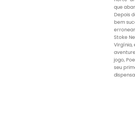
que aban
Depois d
bem suce
erroneam
Stoke Ne
Virgínia,
aventure
jogo, Po
seu prim
dispensa