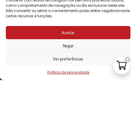
Consentir com essas tecnologias nos permitirá processar dados,
PRIVACIDADE
como comportamento de navegação ou IDs exclusivos neste site.
Não consentir ou retirar o consentimento pode afetar negativamante
certos recursos e funções.
POLÍTICA DE
REEMBOLSO
Aceitar
LIVRO DE
RECLAMAÇÕES
Negar
Ver preferências
0
CONTACTOS
Política de privacidade
VISITE-NOS