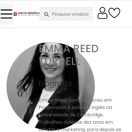
Pesquisar
Pesquisa
por:
EMMA REED
TURRELL
Biografia
Emma Reed Turrell cresceu em
Portsmouth e estudou Inglês na
Universidade de Cambridge.
Trabalhou durante dez anos em
vendas e marketing, para depois se