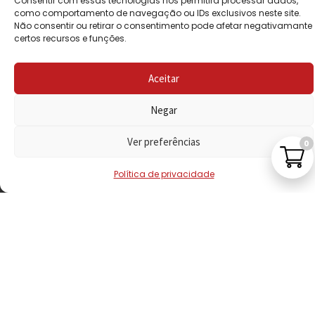
Consentir com essas tecnologias nos permitirá processar dados,
PRIVACIDADE
como comportamento de navegação ou IDs exclusivos neste site.
Não consentir ou retirar o consentimento pode afetar negativamante
certos recursos e funções.
POLÍTICA DE
REEMBOLSO
Aceitar
LIVRO DE
RECLAMAÇÕES
Negar
Ver preferências
0
CONTACTOS
Política de privacidade
VISITE-NOS