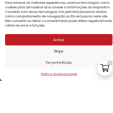
Para fornecer as melhores experiências, usamos tecnologias como
POLÍTICA DE
cookies para armazenar e/ou aceder a informações do dispositivo.
PRIVACIDADE
Consentir com essas tecnologias nos permitirá processar dados,
como comportamento de navegação ou IDs exclusivos neste site.
Não consentir ou retirar o consentimento pode afetar negativamante
POLÍTICA DE
certos recursos e funções.
REEMBOLSO
LIVRO DE
Aceitar
RECLAMAÇÕES
Negar
Ver preferências
CONTACTOS
0
Política de privacidade
VISITE-NOS