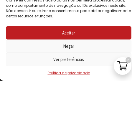
Consentir com essas tecnologias nos permitirá processar dados,
PRIVACIDADE
como comportamento de navegação ou IDs exclusivos neste site.
Não consentir ou retirar o consentimento pode afetar negativamante
certos recursos e funções.
POLÍTICA DE
REEMBOLSO
Aceitar
LIVRO DE
RECLAMAÇÕES
Negar
Ver preferências
0
CONTACTOS
Política de privacidade
VISITE-NOS