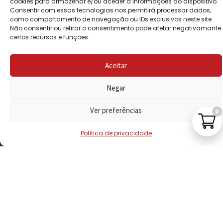
cookies para armazenar e/ou aceder a informações do dispositivo.
POLÍTICA DE
Consentir com essas tecnologias nos permitirá processar dados,
PRIVACIDADE
como comportamento de navegação ou IDs exclusivos neste site.
Não consentir ou retirar o consentimento pode afetar negativamante
POLÍTICA DE
certos recursos e funções.
REEMBOLSO
Aceitar
LIVRO DE
RECLAMAÇÕES
Negar
Ver preferências
0
CONTACTOS
Política de privacidade
VISITE-NOS