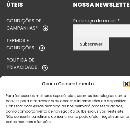
ÚTEIS
NOSSA NEWSLETTE
CONDIÇÕES DE
Endereço de email:
*
CAMPANHAS*
TERMOS E
CONDIÇÕES
POLÍTICA DE
PRIVACIDADE
POLÍTICA DE
Gerir o Consentimento
REEMBOLSO
Para fornecer as melhores experiências, usamos tecnologias como
LIVRO DE
cookies para armazenar e/ou aceder a informações do dispositivo.
RECLAMAÇÕES
Consentir com essas tecnologias nos permitirá processar dados,
como comportamento de navegação ou IDs exclusivos neste site.
Não consentir ou retirar o consentimento pode afetar negativamante
certos recursos e funções.
CONTACTOS