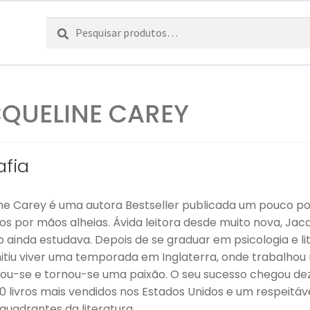
Pesquisar
Pesquisa
por:
QUELINE CAREY
afia
ne Carey é uma autora Bestseller publicada um pouco por
tos por mãos alheias. Ávida leitora desde muito nova, J
 ainda estudava. Depois de se graduar em psicologia e l
itiu viver uma temporada em Inglaterra, onde trabalhou n
icou-se e tornou-se uma paixão. O seu sucesso chegou de
10 livros mais vendidos nos Estados Unidos e um respeitá
quadrantes da literatura.