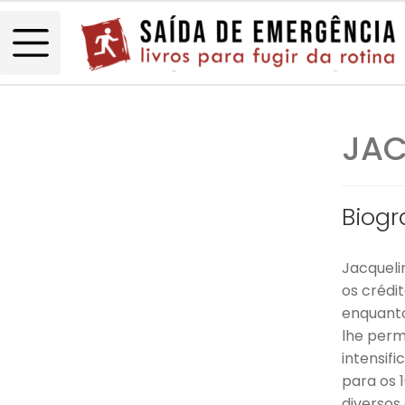
JAC
Biogr
Jacqueli
os crédi
enquanto
lhe perm
intensif
para os 
diversos 