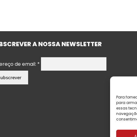
BSCREVER A NOSSA NEWSLETTER
ereço de email:
*
Para forne
para armaz
essas tecn
navegação o
consentime
A