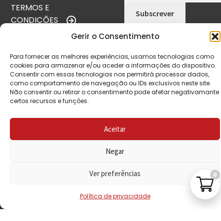
TERMOS E
CONDIÇÕES
Gerir o Consentimento
POLÍTICA DE
PRIVACIDADE
Para fornecer as melhores experiências, usamos tecnologias como
cookies para armazenar e/ou aceder a informações do dispositivo.
POLÍTICA DE
Consentir com essas tecnologias nos permitirá processar dados,
como comportamento de navegação ou IDs exclusivos neste site.
REEMBOLSO
Não consentir ou retirar o consentimento pode afetar negativamante
certos recursos e funções.
LIVRO DE
RECLAMAÇÕES
Aceitar
Negar
CONTACTOS
Ver preferências
0
VISITE-NOS
Política de privacidade