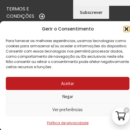
TERMOS E
CONDIÇÕES
POLÍTICA DE
Gerir o Consentimento
PRIVACIDADE
Para fornecer as melhores experiências, usamos tecnologias como
cookies para armazenar e/ou aceder a informações do dispositivo.
POLÍTICA DE
Consentir com essas tecnologias nos permitirá processar dados,
REEMBOLSO
como comportamento de navegação ou IDs exclusivos neste site.
Não consentir ou retirar o consentimento pode afetar negativamante
LIVRO DE
certos recursos e funções.
RECLAMAÇÕES
Aceitar
CONTACTOS
Negar
Ver preferências
0
VISITE-NOS
Política de privacidade