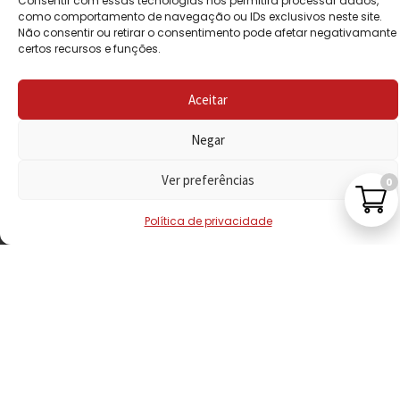
Consentir com essas tecnologias nos permitirá processar dados,
PRIVACIDADE
como comportamento de navegação ou IDs exclusivos neste site.
Não consentir ou retirar o consentimento pode afetar negativamante
certos recursos e funções.
POLÍTICA DE
REEMBOLSO
Aceitar
LIVRO DE
RECLAMAÇÕES
Negar
Ver preferências
0
CONTACTOS
Política de privacidade
VISITE-NOS