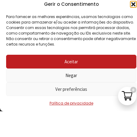
CONDIÇÕES
Gerir o Consentimento
POLÍTICA DE
Para fornecer as melhores experiências, usamos tecnologias como
PRIVACIDADE
cookies para armazenar e/ou aceder a informações do dispositivo.
Consentir com essas tecnologias nos permitirá processar dados,
como comportamento de navegação ou IDs exclusivos neste site.
POLÍTICA DE
Não consentir ou retirar o consentimento pode afetar negativamante
REEMBOLSO
certos recursos e funções.
LIVRO DE
Aceitar
RECLAMAÇÕES
Negar
CONTACTOS
Ver preferências
0
Política de privacidade
VISITE-NOS