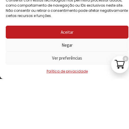
Consentir com essas tecnologias nos permitirá processar dados,
PRIVACIDADE
como comportamento de navegação ou IDs exclusivos neste site.
Não consentir ou retirar o consentimento pode afetar negativamante
certos recursos e funções.
POLÍTICA DE
REEMBOLSO
Aceitar
LIVRO DE
RECLAMAÇÕES
Negar
Ver preferências
0
CONTACTOS
Política de privacidade
VISITE-NOS