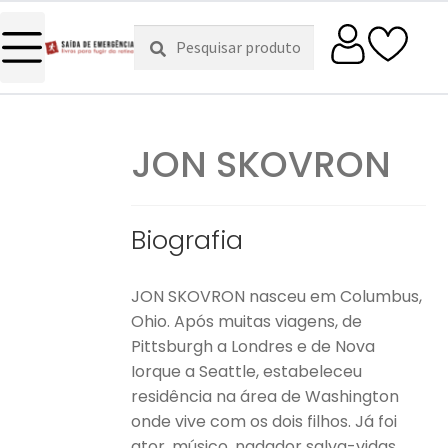
Pesquisar
Pesquisa
por:
JON SKOVRON
Biografia
JON SKOVRON nasceu em Columbus,
Ohio. Após muitas viagens, de
Pittsburgh a Londres e de Nova
Iorque a Seattle, estabeleceu
residência na área de Washington
onde vive com os dois filhos. Já foi
ator, músico, nadador salva-vidas,