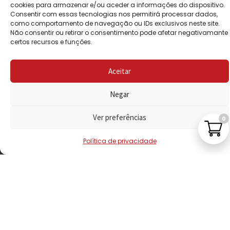
POLÍTICA DE
cookies para armazenar e/ou aceder a informações do dispositivo.
Consentir com essas tecnologias nos permitirá processar dados,
PRIVACIDADE
como comportamento de navegação ou IDs exclusivos neste site.
Não consentir ou retirar o consentimento pode afetar negativamante
POLÍTICA DE
certos recursos e funções.
REEMBOLSO
Aceitar
LIVRO DE
RECLAMAÇÕES
Negar
Ver preferências
0
CONTACTOS
Política de privacidade
VISITE-NOS