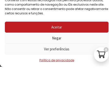
Consentir com essas tecnologias nos permitirá processar dados,
PRIVACIDADE
como comportamento de navegação ou IDs exclusivos neste site.
Não consentir ou retirar o consentimento pode afetar negativamante
certos recursos e funções.
POLÍTICA DE
REEMBOLSO
Aceitar
LIVRO DE
RECLAMAÇÕES
Negar
Ver preferências
0
CONTACTOS
Política de privacidade
VISITE-NOS