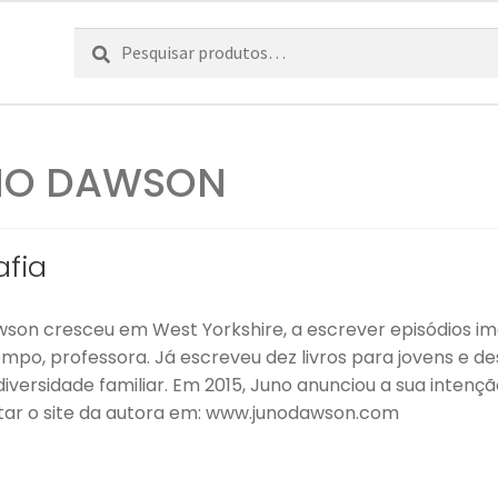
Pesquisar
Pesquisa
por:
NO DAWSON
afia
son cresceu em West Yorkshire, a escrever episódios imag
mpo, professora. Já escreveu dez livros para jovens e de
diversidade familiar. Em 2015, Juno anunciou a sua inten
itar o site da autora em: www.junodawson.com