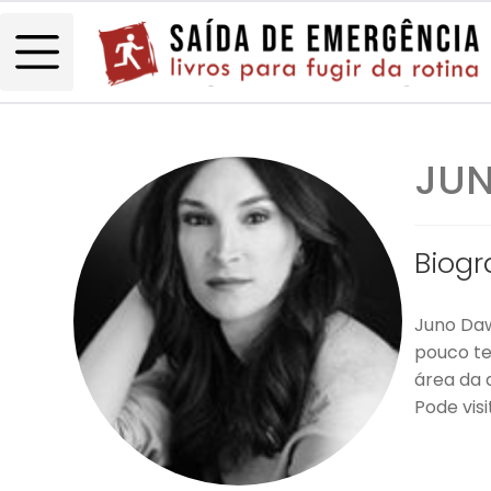
JU
Biogr
Juno Daw
pouco te
área da 
Pode vis