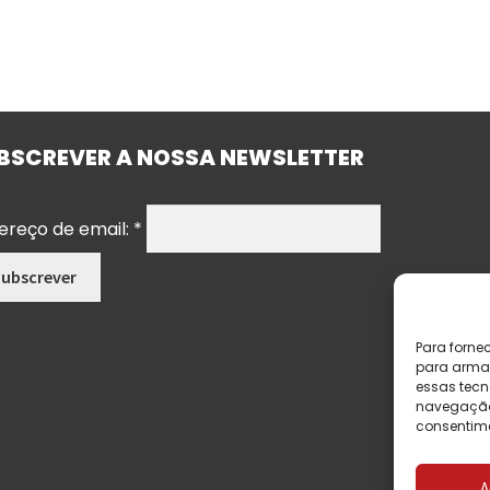
BSCREVER A NOSSA NEWSLETTER
ereço de email:
*
Para forne
para armaz
essas tecn
navegação o
consentime
A