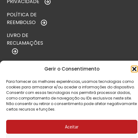
PRIVACIDADE
POLÍTICA DE
REEMBOLSO
LIVRO DE
RECLAMAÇÕES
CONTACTOS
Gerir o Consentimento
Para fornecer as melhores experiências, usamos tecnologias como
cookies para armazenar e/ou aceder a informações do dispositivo.
VISITE-NOS
Consentir com essas tecnologias nos permitirá processar dados,
como comportamento de navegação ou IDs exclusivos neste site.
Não consentir ou retirar o consentimento pode afetar negativamante
certos recursos e funções.
Aceitar