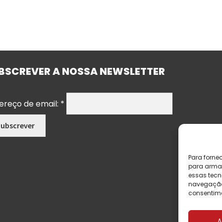
BSCREVER A NOSSA NEWSLETTER
ereço de email:
*
Para forne
para armaz
essas tecn
navegação o
consentime
A