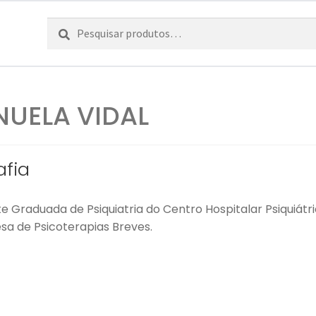
Pesquisar
Pesquisa
por:
UELA VIDAL
afia
te Graduada de Psiquiatria do Centro Hospitalar Psiquiát
sa de Psicoterapias Breves.