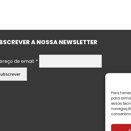
BSCREVER A NOSSA NEWSLETTER
ereço de email:
*
Para forne
para armaz
essas tecn
navegação o
consentime
A