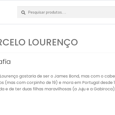
Pesquisar
Pesquisa
por:
CELO LOURENÇO
afia
Lourenço gostaria de ser o James Bond, mas com o cabelo
os (mas com corpinho de 19) e mora em Portugal desde 1
da e de ter duas filhas maravilhosas (a Juju e a Gabiroca),