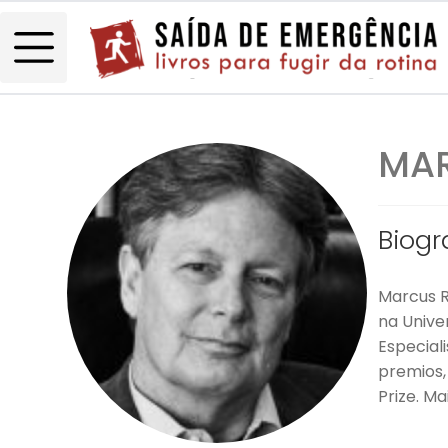
MAR
Biogr
Marcus R
na Unive
Especial
premios,
Prize. M