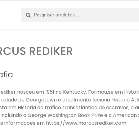
Pesquisar
Pesquisa
por:
CUS REDIKER
afia
ediker nasceu em 1951 no Kentucky. Formou.se em Historia
rsidade de Georgetown e atualmente leciona Historia Atla
ista em Historia do trafico transatlantico de escravos, e
 incluindo o George Washington Book Prize e o American S
ais informacoes em https://www.marcusrediker.com