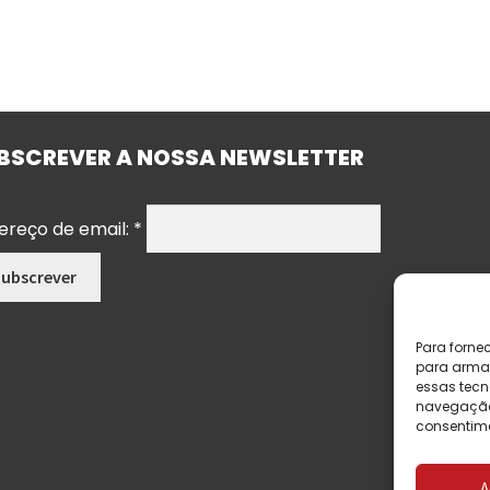
BSCREVER A NOSSA NEWSLETTER
ereço de email:
*
Para forne
para armaz
essas tecn
navegação o
consentime
A