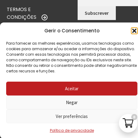
TERMOS E
CONDIÇÕES
POLÍTICA DE
Gerir o Consentimento
PRIVACIDADE
Para fornecer as melhores experiências, usamos tecnologias como
cookies para armazenar e/ou aceder a informações do dispositivo.
POLÍTICA DE
Consentir com essas tecnologias nos permitirá processar dados,
REEMBOLSO
como comportamento de navegação ou IDs exclusivos neste site.
Não consentir ou retirar o consentimento pode afetar negativamante
LIVRO DE
certos recursos e funções.
RECLAMAÇÕES
Aceitar
CONTACTOS
Negar
Ver preferências
0
VISITE-NOS
Política de privacidade