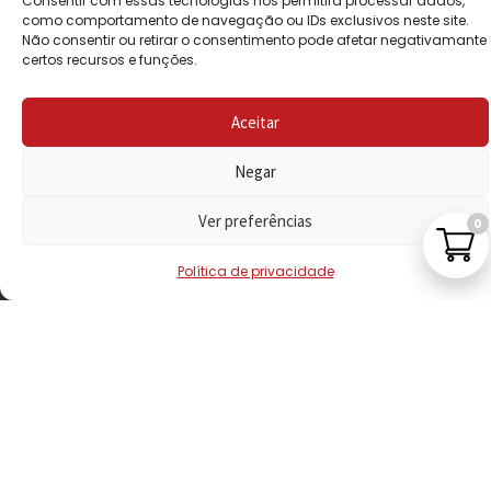
Consentir com essas tecnologias nos permitirá processar dados,
PRIVACIDADE
como comportamento de navegação ou IDs exclusivos neste site.
Não consentir ou retirar o consentimento pode afetar negativamante
certos recursos e funções.
POLÍTICA DE
REEMBOLSO
Aceitar
LIVRO DE
RECLAMAÇÕES
Negar
Ver preferências
0
CONTACTOS
Política de privacidade
VISITE-NOS