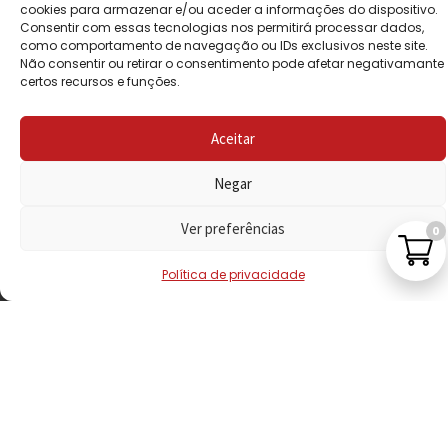
POLÍTICA DE
cookies para armazenar e/ou aceder a informações do dispositivo.
Consentir com essas tecnologias nos permitirá processar dados,
PRIVACIDADE
como comportamento de navegação ou IDs exclusivos neste site.
Não consentir ou retirar o consentimento pode afetar negativamante
POLÍTICA DE
certos recursos e funções.
REEMBOLSO
Aceitar
LIVRO DE
RECLAMAÇÕES
Negar
Ver preferências
0
CONTACTOS
Política de privacidade
VISITE-NOS