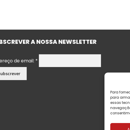
BSCREVER A NOSSA NEWSLETTER
ereço de email:
*
Para forne
para armaz
essas tecn
navegação o
consentime
A