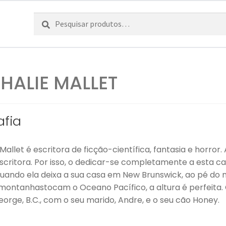
Pesquisar
Pesquisa
por:
HALIE MALLET
afia
Mallet é escritora de ficção-científica, fantasia e horro
scritora. Por isso, o dedicar-se completamente a esta c
ando ela deixa a sua casa em New Brunswick, ao pé do ma
montanhastocam o Oceano Pacífico, a altura é perfeita
eorge, B.C., com o seu marido, Andre, e o seu cão Honey.