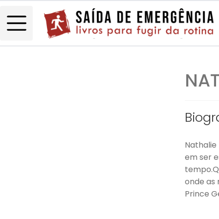
NAT
Biogr
Nathalie 
em ser e
tempo.Qu
onde as 
Prince G