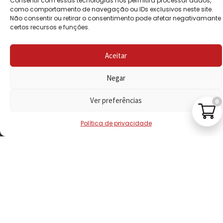
Consentir com essas tecnologias nos permitirá processar dados,
PRIVACIDADE
como comportamento de navegação ou IDs exclusivos neste site.
Não consentir ou retirar o consentimento pode afetar negativamante
certos recursos e funções.
POLÍTICA DE
REEMBOLSO
Aceitar
LIVRO DE
RECLAMAÇÕES
Negar
Ver preferências
0
CONTACTOS
Política de privacidade
VISITE-NOS