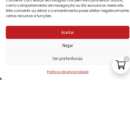
Consentir com essas tecnologias nos permitirá processar dados,
PRIVACIDADE
como comportamento de navegação ou IDs exclusivos neste site.
Não consentir ou retirar o consentimento pode afetar negativamante
certos recursos e funções.
POLÍTICA DE
REEMBOLSO
Aceitar
LIVRO DE
RECLAMAÇÕES
Negar
Ver preferências
0
CONTACTOS
Política de privacidade
VISITE-NOS