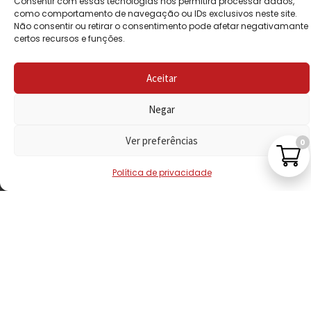
Consentir com essas tecnologias nos permitirá processar dados,
PRIVACIDADE
como comportamento de navegação ou IDs exclusivos neste site.
Não consentir ou retirar o consentimento pode afetar negativamante
certos recursos e funções.
POLÍTICA DE
REEMBOLSO
Aceitar
LIVRO DE
RECLAMAÇÕES
Negar
Ver preferências
0
CONTACTOS
Política de privacidade
VISITE-NOS