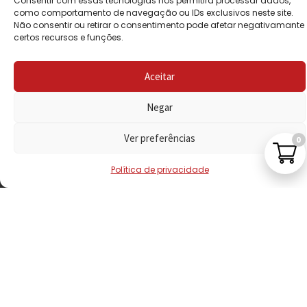
Consentir com essas tecnologias nos permitirá processar dados,
PRIVACIDADE
como comportamento de navegação ou IDs exclusivos neste site.
Não consentir ou retirar o consentimento pode afetar negativamante
certos recursos e funções.
POLÍTICA DE
REEMBOLSO
Aceitar
LIVRO DE
RECLAMAÇÕES
Negar
Ver preferências
0
CONTACTOS
Política de privacidade
VISITE-NOS