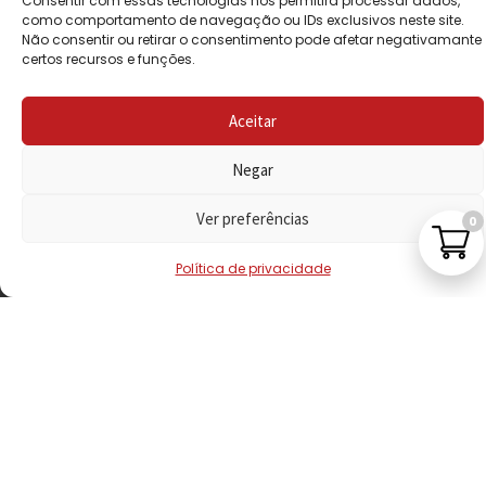
Consentir com essas tecnologias nos permitirá processar dados,
PRIVACIDADE
como comportamento de navegação ou IDs exclusivos neste site.
Não consentir ou retirar o consentimento pode afetar negativamante
certos recursos e funções.
POLÍTICA DE
REEMBOLSO
Aceitar
LIVRO DE
RECLAMAÇÕES
Negar
Ver preferências
0
CONTACTOS
Política de privacidade
VISITE-NOS