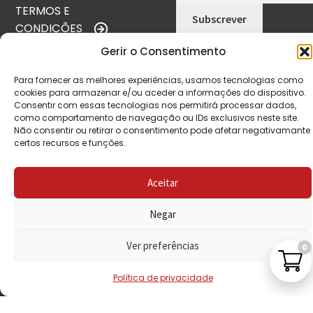
TERMOS E
CONDIÇÕES
Gerir o Consentimento
POLÍTICA DE
PRIVACIDADE
Para fornecer as melhores experiências, usamos tecnologias como
cookies para armazenar e/ou aceder a informações do dispositivo.
POLÍTICA DE
Consentir com essas tecnologias nos permitirá processar dados,
como comportamento de navegação ou IDs exclusivos neste site.
REEMBOLSO
Não consentir ou retirar o consentimento pode afetar negativamante
certos recursos e funções.
LIVRO DE
RECLAMAÇÕES
Aceitar
Negar
CONTACTOS
Ver preferências
0
VISITE-NOS
Política de privacidade