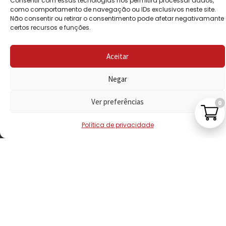
Consentir com essas tecnologias nos permitirá processar dados,
PRIVACIDADE
como comportamento de navegação ou IDs exclusivos neste site.
Não consentir ou retirar o consentimento pode afetar negativamante
certos recursos e funções.
POLÍTICA DE
REEMBOLSO
Aceitar
LIVRO DE
RECLAMAÇÕES
Negar
Ver preferências
0
CONTACTOS
Política de privacidade
VISITE-NOS