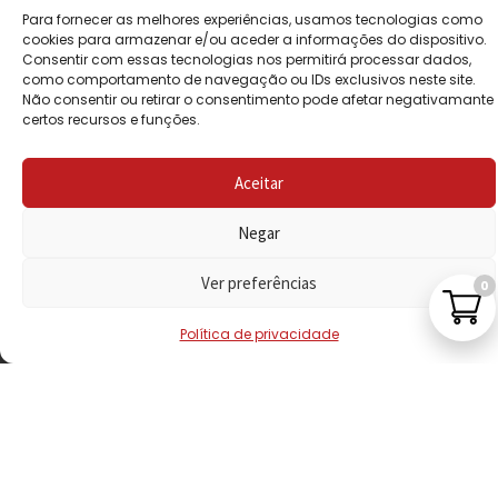
Para fornecer as melhores experiências, usamos tecnologias como
POLÍTICA DE
cookies para armazenar e/ou aceder a informações do dispositivo.
PRIVACIDADE
Consentir com essas tecnologias nos permitirá processar dados,
como comportamento de navegação ou IDs exclusivos neste site.
Não consentir ou retirar o consentimento pode afetar negativamante
POLÍTICA DE
certos recursos e funções.
REEMBOLSO
LIVRO DE
Aceitar
RECLAMAÇÕES
Negar
CONTACTOS
Ver preferências
0
Política de privacidade
VISITE-NOS