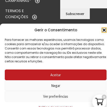
CAMPANHAS*
TERMOS E
CONDIÇÕES
POLÍTICA DE
Gerir o Consentimento
PRIVACIDADE
Para fornecer as melhores experiências, usamos tecnologias como
POLÍTICA DE
cookies para armazenar e/ou aceder a informações do dispositivo.
REEMBOLSO
Consentir com essas tecnologias nos permitirá processar dados,
como comportamento de navegação ou IDs exclusivos neste site.
Não consentir ou retirar o consentimento pode afetar negativamante
LIVRO DE
certos recursos e funções.
RECLAMAÇÕES
Aceitar
CONTACTOS
Negar
Ver preferências
0
VISITE-NOS