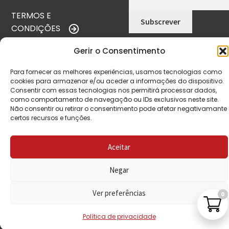
TERMOS E
CONDIÇÕES
POLÍTICA DE
Gerir o Consentimento
PRIVACIDADE
Para fornecer as melhores experiências, usamos tecnologias como
cookies para armazenar e/ou aceder a informações do dispositivo.
POLÍTICA DE
Consentir com essas tecnologias nos permitirá processar dados,
REEMBOLSO
como comportamento de navegação ou IDs exclusivos neste site.
Não consentir ou retirar o consentimento pode afetar negativamante
LIVRO DE
certos recursos e funções.
RECLAMAÇÕES
Aceitar
CONTACTOS
Negar
Ver preferências
0
VISITE-NOS
Política de privacidade