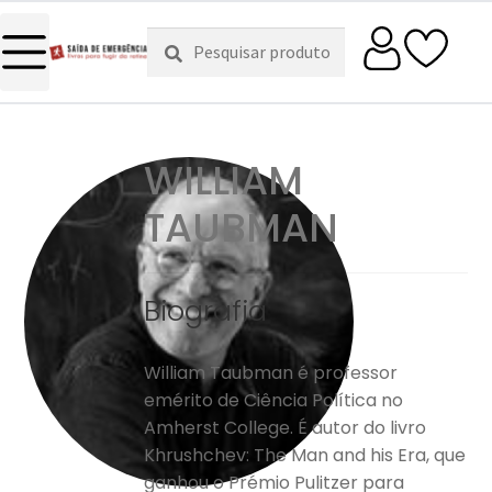
Pesquisar
Pesquisa
por:
WILLIAM
TAUBMAN
Biografia
William Taubman é professor
emérito de Ciência Política no
Amherst College. É autor do livro
Khrushchev: The Man and his Era, que
ganhou o Prémio Pulitzer para