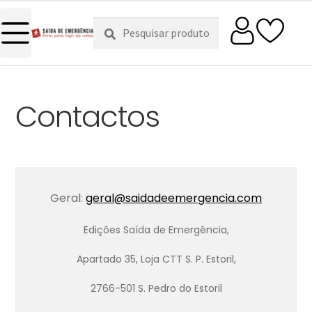
Pesquisar
Pesquisa
por:
Contactos
Geral:
geral@saidadeemergencia.com
Edições Saída de Emergência,
Apartado 35, Loja CTT S. P. Estoril,
2766-501 S. Pedro do Estoril