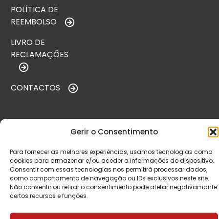
POLÍTICA DE
REEMBOLSO
LIVRO DE
RECLAMAÇÕES
CONTACTOS
VISITE-NOS
Gerir o Consentimento
Para fornecer as melhores experiências, usamos tecnologias como
cookies para armazenar e/ou aceder a informações do dispositivo.
Consentir com essas tecnologias nos permitirá processar dados,
como comportamento de navegação ou IDs exclusivos neste site.
Não consentir ou retirar o consentimento pode afetar negativamante
certos recursos e funções.