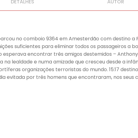
DETALHES
AUTOR
barcou no comboio 9364 em Amesterdão com destino a Par
ições suficientes para eliminar todos os passageiros a b
o esperava encontrar três amigos destemidos – Anthony, 
 na lealdade e numa amizade que cresceu desde a infânc
feras organizações terroristas do mundo. 15:17 destino P
a evitada por três homens que encontraram, nos seus co