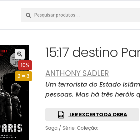
Pesquisar
Pesquisa
por:
15:17 destino Par
10%
ANTHONY SADLER
2 = 3
Um terrorista do Estado Islâ
pessoas. Mas há três heróis
LER EXCERTO DA OBRA
Saga / Série:
Coleção: