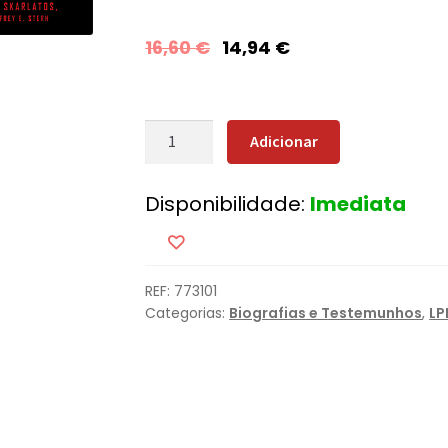
16,60
€
14,94
€
Quantidade
Adicionar
de
15:17
Disponibilidade:
Imediata
destino
Paris
REF:
773101
Categorias:
Biografias e Testemunhos
,
LP