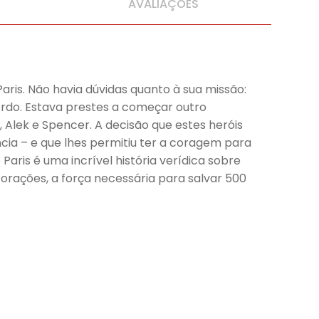
AVALIAÇÕES
is. Não havia dúvidas quanto à sua missão:
ordo. Estava prestes a começar outro
Alek e Spencer. A decisão que estes heróis
ia – e que lhes permitiu ter a coragem para
aris é uma incrível história verídica sobre
rações, a força necessária para salvar 500