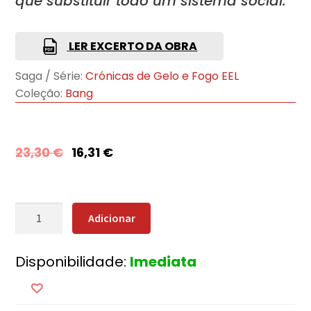
que substituir todo um sistema social.
LER EXCERTO DA OBRA
Saga / Série:
Crónicas de Gelo e Fogo EEL
Coleção:
Bang
23,30
€
16,31
€
Quantidade
Adicionar
de
A
Disponibilidade:
Imediata
Dança
dos
Dragões