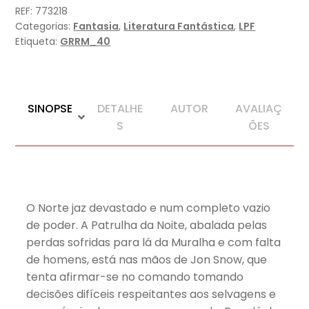
(Edição
REF:
773218
especial
Categorias:
Fantasia
,
Literatura Fantástica
,
LPF
limitada)
Etiqueta:
GRRM_40
SINOPSE
DETALHE
AUTOR
AVALIAÇ
S
ÕES
O Norte jaz devastado e num completo vazio
de poder. A Patrulha da Noite, abalada pelas
perdas sofridas para lá da Muralha e com falta
de homens, está nas mãos de Jon Snow, que
tenta afirmar-se no comando tomando
decisões difíceis respeitantes aos selvagens e