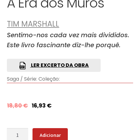
A Era dos Muros
TIM MARSHALL
Sentimo-nos cada vez mais divididos.
Este livro fascinante diz-lhe porquê.
LER EXCERTO DA OBRA
Saga / Série:
Coleção:
18,80
€
16,93
€
Quantidade
Adicionar
de