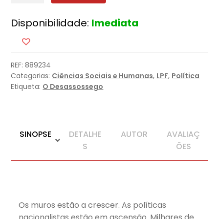
A
Disponibilidade:
Imediata
Era
dos
Muros
REF:
889234
Categorias:
Ciências Sociais e Humanas
,
LPF
,
Política
Etiqueta:
O Desassossego
SINOPSE
DETALHE
AUTOR
AVALIAÇ
S
ÕES
Os muros estão a crescer. As políticas
nacionalistas estão em ascensão. Milhares de