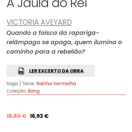
A Jaula do Rei
VICTORIA AVEYARD
Quando a faísca da rapariga-
relâmpago se apaga, quem ilumina o
caminho para a rebelião?
LER EXCERTO DA OBRA
Saga / Série:
Rainha Vermelha
Coleção:
Bang
18,80
€
16,93
€