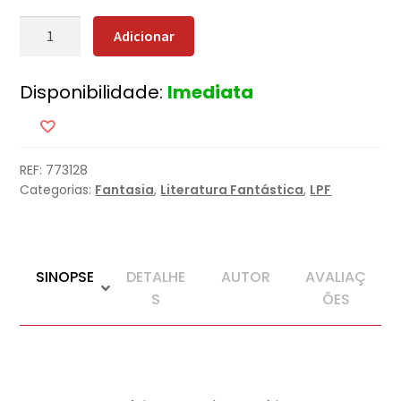
Quantidade
Adicionar
de
A
Disponibilidade:
Imediata
Jaula
do
Rei
REF:
773128
Categorias:
Fantasia
,
Literatura Fantástica
,
LPF
SINOPSE
DETALHE
AUTOR
AVALIAÇ
S
ÕES